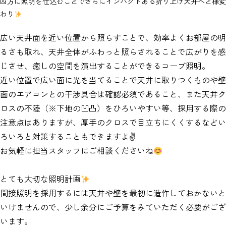
四方に照明を仕込むことでさらにインパクトある折り上げ天井へと様変
わり
広い天井面を近い位置から照らすことで、効率よくお部屋の明
るさも取れ、天井全体がふわっと照らされることで広がりを感
じさせ、癒しの空間を演出することができるコーブ照明。
近い位置で広い面に光を当てることで天井に取りつくものや壁
面のエアコンとの干渉具合は確認必須であること、また天井ク
ロスの不陸（※下地の凹凸）をひろいやすい等、採用する際の
注意点はありますが、厚手のクロスで目立ちにくくするなどい
ろいろと対策することもできますよ✌
お気軽に担当スタッフにご相談くださいね
とても大切な照明計画
間接照明を採用するには天井や壁を最初に造作しておかないと
いけませんので、少し余分にご予算をみていただく必要がござ
います。