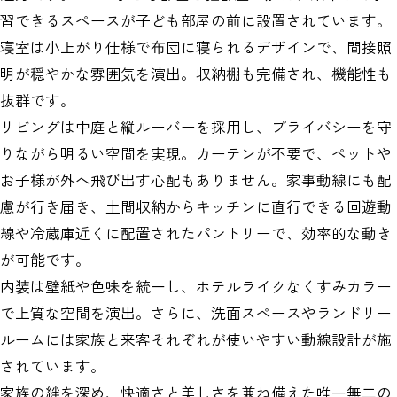
習できるスペースが子ども部屋の前に設置されています。
寝室は小上がり仕様で布団に寝られるデザインで、間接照
明が穏やかな雰囲気を演出。収納棚も完備され、機能性も
抜群です。
リビングは中庭と縦ルーバーを採用し、プライバシーを守
りながら明るい空間を実現。カーテンが不要で、ペットや
お子様が外へ飛び出す心配もありません。家事動線にも配
慮が行き届き、土間収納からキッチンに直行できる回遊動
線や冷蔵庫近くに配置されたパントリーで、効率的な動き
が可能です。
内装は壁紙や色味を統一し、ホテルライクなくすみカラー
で上質な空間を演出。さらに、洗面スペースやランドリー
ルームには家族と来客それぞれが使いやすい動線設計が施
されています。
家族の絆を深め、快適さと美しさを兼ね備えた唯一無二の